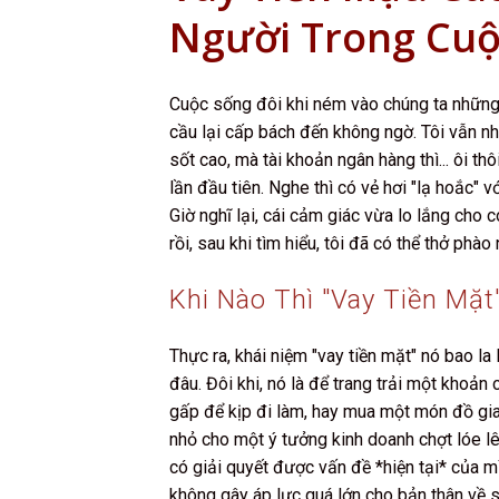
Người Trong Cu
Cuộc sống đôi khi ném vào chúng ta những 
cầu lại cấp bách đến không ngờ. Tôi vẫn nh
sốt cao, mà tài khoản ngân hàng thì... ôi thô
lần đầu tiên. Nghe thì có vẻ hơi "lạ hoắc" v
Giờ nghĩ lại, cái cảm giác vừa lo lắng cho 
rồi, sau khi tìm hiểu, tôi đã có thể thở phà
Khi Nào Thì "vay Tiền Mặt
Thực ra, khái niệm "vay tiền mặt" nó bao la
đâu. Đôi khi, nó là để trang trải một khoản
gấp để kịp đi làm, hay mua một món đồ gia
nhỏ cho một ý tưởng kinh doanh chợt lóe lê
có giải quyết được vấn đề *hiện tại* của m
không gây áp lực quá lớn cho bản thân về sa