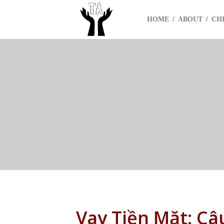
HOME
/
ABOUT
/
CH
Vay Tiền Mặt: Câ