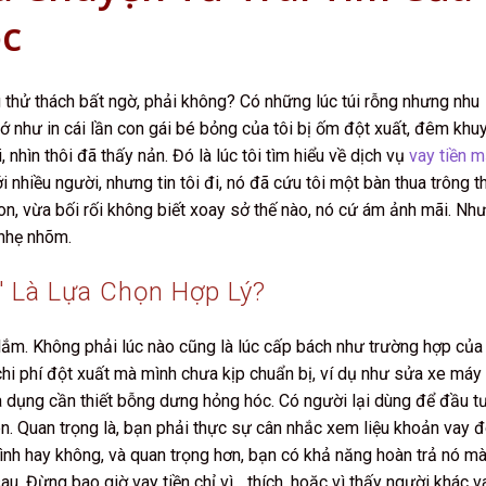
ộc
thử thách bất ngờ, phải không? Có những lúc túi rỗng nhưng nhu
ớ như in cái lần con gái bé bỏng của tôi bị ốm đột xuất, đêm khu
i, nhìn thôi đã thấy nản. Đó là lúc tôi tìm hiểu về dịch vụ
vay tiền m
ới nhiều người, nhưng tin tôi đi, nó đã cứu tôi một bàn thua trông t
con, vừa bối rối không biết xoay sở thế nào, nó cứ ám ảnh mãi. Nh
o nhẹ nhõm.
" Là Lựa Chọn Hợp Lý?
 lắm. Không phải lúc nào cũng là lúc cấp bách như trường hợp của 
 chi phí đột xuất mà mình chưa kịp chuẩn bị, ví dụ như sửa xe máy
 dụng cần thiết bỗng dưng hỏng hóc. Có người lại dùng để đầu t
n. Quan trọng là, bạn phải thực sự cân nhắc xem liệu khoản vay 
ình hay không, và quan trọng hơn, bạn có khả năng hoàn trả nó m
u. Đừng bao giờ vay tiền chỉ vì... thích, hoặc vì thấy người khác v