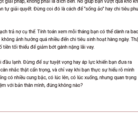
một giải pháp, không phải là đích đến. Nó giúp bạn vượt qua khó k
n tự giải quyết. Đừng coi đó là cách để "sống ảo" hay chi tiêu ph
oạch trả nợ cụ thể. Tính toán xem mỗi tháng bạn có thể dành ra ba
 không ảnh hưởng quá nhiều đến chi tiêu sinh hoạt hàng ngày. T
ố tiền tối thiểu để giảm bớt gánh nặng lãi vay.
i đầu lạnh. Đừng để sự tuyệt vọng hay áp lực khiến bạn đưa ra
 cân nhắc thật cẩn trọng, và chỉ vay khi bạn thực sự hiểu rõ mình
ng có nhiều cung bậc, có lúc lên, có lúc xuống, nhưng quan trọng 
hiệm với bản thân mình, đúng không nào?