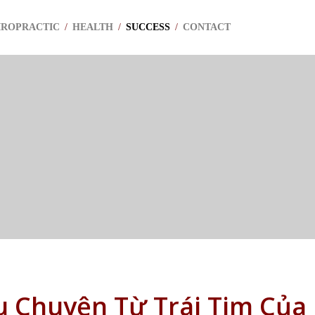
IROPRACTIC
/
HEALTH
/
SUCCESS
/
CONTACT
u Chuyện Từ Trái Tim Của