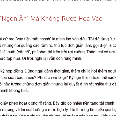
 "ngon Ăn" Mà Không Rước Họa Vào
 cứ rao "vay tiền mặt nhanh" là mình lao vào đâu. Tôi đã từng "tự
 Có những nơi quảng cáo rầm rộ, thủ tục đơn giản lắm, gọi điện là c
 lãi suất "cắt cổ", phí phạt thì trên trời rơi xuống. Thậm chí có nơi
 tạp nữa. Ôi trời, nghĩ lại vẫn còn rùng mình.
ọc kỹ hợp đồng. Đừng ngại dành thời gian, thậm chí là hỏi thêm ngư
 Lãi suất bao nhiêu? Phí dịch vụ là gì? Kỳ hạn thanh toán thế nào
i này tưởng chừng đơn giản nhưng lại quyết định rất nhiều thứ đấ
mình không hiểu.
ó giấy phép hoạt động rõ ràng. Bây giờ có nhiều nền tảng tài chính
nh rõ ràng và lãi suất cũng ở mức hợp lý. Tôi thường tìm hiểu qua b