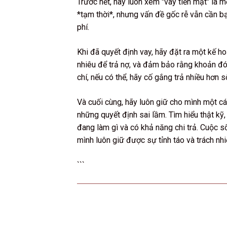
Trước hết, hãy luôn xem "vay tiền mặt" là 
*tạm thời*, nhưng vấn đề gốc rễ vẫn cần bạ
phí.
Khi đã quyết định vay, hãy đặt ra một kế h
nhiêu để trả nợ, và đảm bảo rằng khoản đó
chí, nếu có thể, hãy cố gắng trả nhiều hơn s
Và cuối cùng, hãy luôn giữ cho mình một cá
những quyết định sai lầm. Tìm hiểu thật kỹ,
đang làm gì và có khả năng chi trả. Cuộc số
mình luôn giữ được sự tỉnh táo và trách n
```