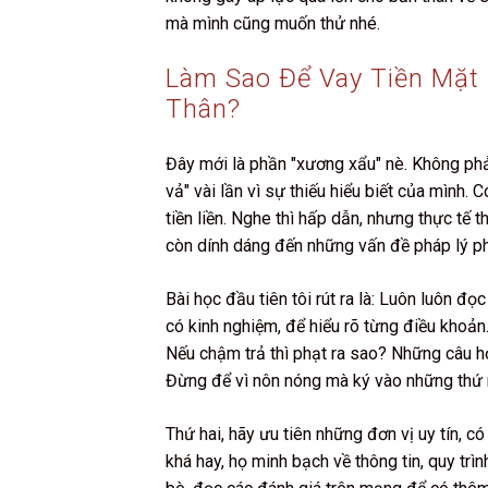
mà mình cũng muốn thử nhé.
Làm Sao Để Vay Tiền Mặt
Thân?
Đây mới là phần "xương xẩu" nè. Không phải
vả" vài lần vì sự thiếu hiểu biết của mình.
tiền liền. Nghe thì hấp dẫn, nhưng thực tế thì
còn dính dáng đến những vấn đề pháp lý phức
Bài học đầu tiên tôi rút ra là: Luôn luôn đ
có kinh nghiệm, để hiểu rõ từng điều khoản.
Nếu chậm trả thì phạt ra sao? Những câu hỏ
Đừng để vì nôn nóng mà ký vào những thứ 
Thứ hai, hãy ưu tiên những đơn vị uy tín, c
khá hay, họ minh bạch về thông tin, quy trì