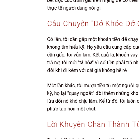
bè, đọc các đánh giá trên mạng để có thêm
thực tế người dùng nói gì.
Câu Chuyện "dở Khóc Dở C
Có lần, tôi cần gấp một khoản tiền để chạy
không tìm hiểu kỹ. Họ yêu cầu cung cấp quá
cần gấp, tôi vẫn làm. Kết quả là, khoản vay
trả nợ, tôi mới "tá hỏa" vì số tiền phải trả n
đôi khi đi kèm với cái giá không hề rẻ.
Một lần khác, tôi mượn tiền từ một người q
kỳ, họ lại "quay ngoắt" đòi thêm những khoả
lừa dối nó khó chịu lắm. Kể từ đó, tôi luôn 
phức tạp hơn một chút.
Lời Khuyên Chân Thành Từ