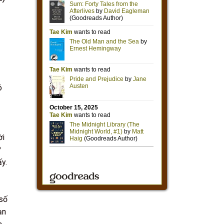
ó
ời
?
y.
 số
ạn