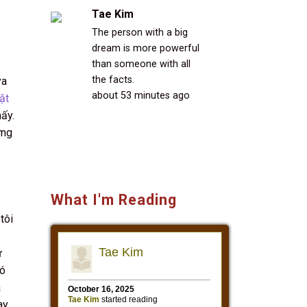
Tae Kim
The person with a big
dream is more powerful
than someone with all
the facts.
ya
about 53 minutes ago
ặt
hấy.
ưng
What I'm Reading
tôi
ư
đó
à
ay