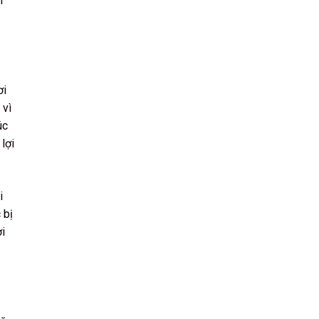
m
ơi
 vì
úc
 lợi
i
 bị
ơi