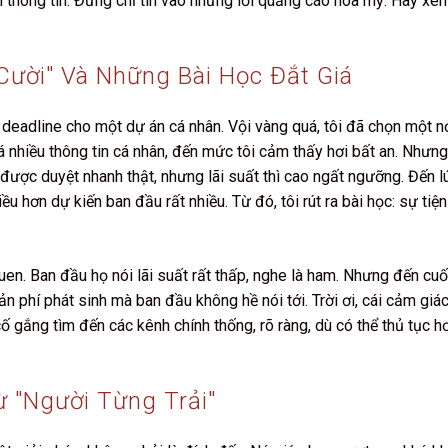
 thông tin. Đừng chỉ tin vào những lời quảng cáo hoa mỹ. Hãy xe
ười" Và Những Bài Học Đắt Giá
 deadline cho một dự án cá nhân. Vội vàng quá, tôi đã chọn một n
 nhiều thông tin cá nhân, đến mức tôi cảm thấy hơi bất an. Nhưng
 được duyệt nhanh thật, nhưng lãi suất thì cao ngất ngưỡng. Đến l
hiều hơn dự kiến ban đầu rất nhiều. Từ đó, tôi rút ra bài học: sự tiện
uen. Ban đầu họ nói lãi suất rất thấp, nghe là ham. Nhưng đến cuố
n phí phát sinh mà ban đầu không hề nói tới. Trời ơi, cái cảm giác
cố gắng tìm đến các kênh chính thống, rõ ràng, dù có thể thủ tục h
 "người Từng Trải"